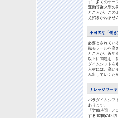
ず、多くのケー
運動等従来型の
ところが、この
え招きかねませ
不可欠な「働き
必要とされてい
織モラールを高
ところが、近年
以上に問題を「
ダイムシフトを
人材には、高い
み出していくた
ナレッジワーキ
パラダイムシフ
あります。
「労働時間」と
する“時間の区