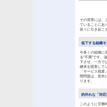
その背景には、
ていることにあ
徐々に引き起こ
低下する組織モ
今多くの組織に
る“不満”です。
下させ、一方で
継承を阻害して
「サービス残業
間問題は、意外
ります。
的外れな「対応
このように労働