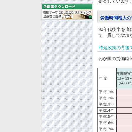
提案しています
労働時間増大の
90年代後半を
て一貫して増加
時短政策の背後
わが国の労働時
年間総実
年 度
(1)＋(2)－
（(4)＋(5
平成11年
平成12年
平成13年
平成14年
平成15年
平成16年
平成17年