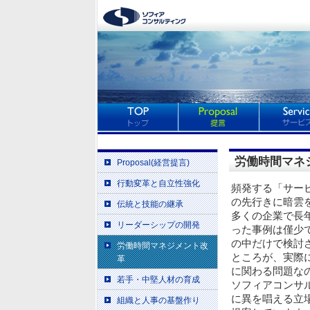
労働時間マネ
Proposal(経営提言)
行動変革と自立性強化
頻発する「サー
の先行きに暗雲
伝統と技能の継承
多くの企業で長
リーダーシップの開発
った事例は僅少
の中だけで検討
労働時間マネジメント改
ところが、実際
革
に関わる問題な
若手・中堅人材の育成
ソフィアコンサ
に異を唱える立
組織と人事の基盤作り